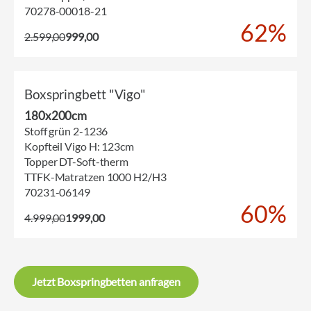
70278-00018-21
62%
2.599,00
999,00
Boxspringbett "Vigo"
180x200cm
Stoff grün 2-1236
Kopfteil Vigo H: 123cm
Topper DT-Soft-therm
TTFK-Matratzen 1000 H2/H3
70231-06149
60%
4.999,00
1999,00
Jetzt Boxspringbetten anfragen