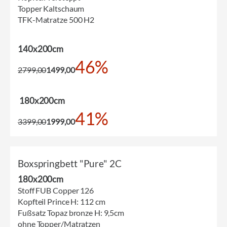
Topper Kaltschaum
TFK-Matratze 500 H2
140x200cm
46%
2799,00
1499,00
180x200cm
41%
3399,00
1999,00
Boxspringbett "Pure" 2C
180x200cm
Stoff FUB Copper 126
Kopfteil Prince H: 112 cm
Fußsatz Topaz bronze H: 9,5cm
ohne Topper/Matratzen