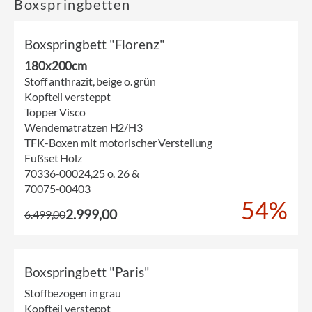
Boxspringbetten
Boxspringbett "Florenz"
180x200cm
Stoff anthrazit, beige o. grün
Kopfteil versteppt
Topper Visco
Wendematratzen H2/H3
TFK-Boxen mit motorischer Verstellung
Fußset Holz
70336-00024,25 o. 26 &
70075-00403
54%
2.999,00
6.499,00
Boxspringbett "Paris"
Stoffbezogen in grau
Kopfteil versteppt