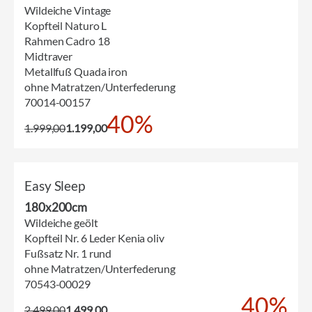
Wildeiche Vintage
Kopfteil Naturo L
Rahmen Cadro 18
Midtraver
Metallfuß Quada iron
ohne Matratzen/Unterfederung
70014-00157
40%
1.999,00
1.199,00
Easy Sleep
180x200cm
Wildeiche geölt
Kopfteil Nr. 6 Leder Kenia oliv
Fußsatz Nr. 1 rund
ohne Matratzen/Unterfederung
70543-00029
40%
2.499,00
1.499,00